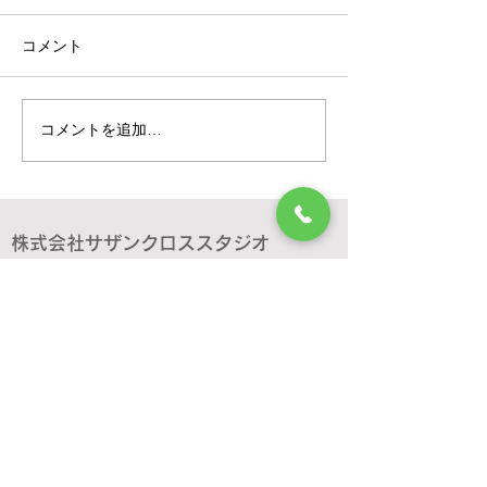
展示会
コメント
とある日
コメントを追加…
株式会社サザンクロススタジオ
〒232-0017
神奈川県横浜市南区宿町1-19 1F,2F
TEL
045-341-048
8 / FAX
045-341-0484
▶︎Google Map
電車でのアクセス 地下鉄：蒔田駅より徒歩6分
京浜急行：南太田駅より徒歩7分
​車でのアクセス 高速道路：花の木出口 1分