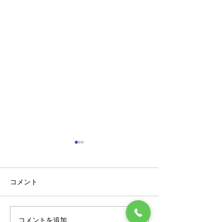
展示会
コメント
とある日
コメントを追加…