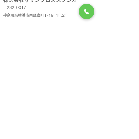
〒232-0017
神奈川県横浜市南区宿町1-19 1F,2F
TEL
045-341-048
8 / FAX
045-341-0484
▶︎Google Map
電車でのアクセス 地下鉄：蒔田駅より徒歩6分
京浜急行：南太田駅より徒歩7分
​車でのアクセス 高速道路：花の木出口 1分
- 展示会・イベント・内装・360°3D空間撮影の
株式会社サザンクロススタジオ -
copyright © SOUTHERN CROSS STUDIO
1983-2022