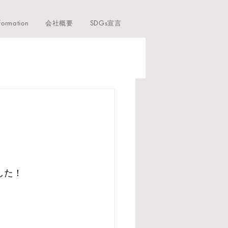
formation
会社概要
SDGs宣言
した！