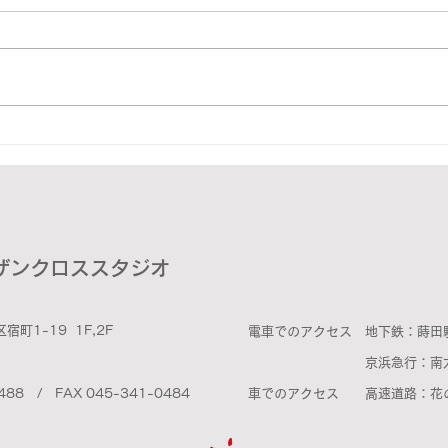
展示
とある日
ザンクロススタジオ
町1-19 1F,2F
電車でのアクセス 地下鉄：蒔田
京浜急行：南太田駅
48
8 / FAX 045-341-0484
​車でのアクセス 高速道路：花の