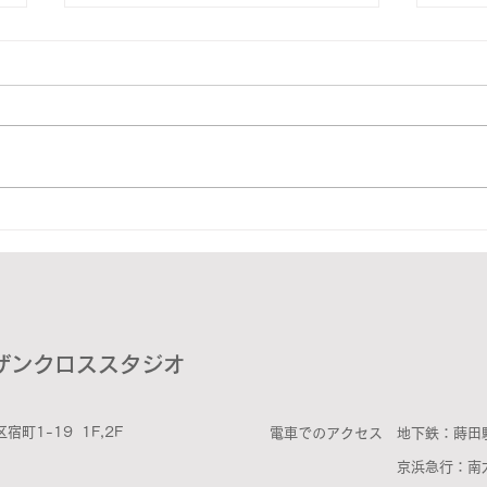
展示
とある日
ザンクロススタジオ
町1-19 1F,2F
電車でのアクセス 地下鉄：蒔田
京浜急行：南太田駅